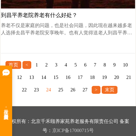
到昌平养老院养老有什么好处？
养老不仅是家庭的问题，也是社会问题，因此现在越来越多老
人选择去昌平养老院安享晚年。也有人觉得送老人到昌平养老
院不好，其实老人在昌平养老院养老还是有很多好处的。
首页
<
1
2
3
4
5
6
7
8
9
10
11
12
13
14
15
16
17
18
19
20
21
22
23
24
25
26
27
>
末页
版权所有：北京千禾颐养家苑养老服务有限责任公司 备案
号：
京ICP备17000715号